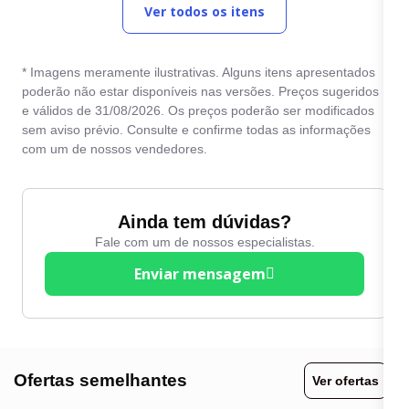
Ver todos os itens
Computador de bordo
Sensor de
estacionamento traseiro
Desembaçador traseiro
Teto solar
* Imagens meramente ilustrativas. Alguns itens apresentados
Direção Elétrica
poderão não estar disponíveis nas versões. Preços sugeridos
Travas elétricas
e válidos de 31/08/2026. Os preços poderão ser modificados
Direção hidráulica
sem aviso prévio. Consulte e confirme todas as informações
Vidros elétricos
Entrada USB
com um de nossos vendedores.
Volante com Regulagem
Farol de neblina
de Altura
Freio ABS
Ainda tem dúvidas?
Fale com um de nossos especialistas.
Kit Multimídia
Enviar mensagem
Ofertas semelhantes
Ver ofertas