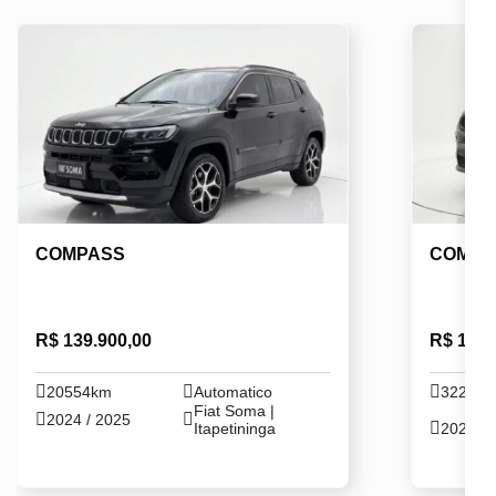
COMPASS
COMPA
R$ 139.900,00
R$ 142.
20554km
Automatico
32259
Fiat Soma |
2024 / 2025
Itapetininga
2024 / 