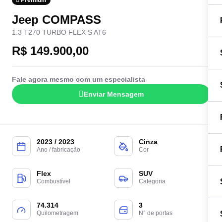
Premium
Jeep COMPASS
1.3 T270 TURBO FLEX S AT6
R$ 149.900,00
Fale agora mesmo com um especialista
Enviar Mensagem
2023 / 2023
Cinza
Ano / fabricação
Cor
Flex
SUV
Combustível
Categoria
74.314
3
Quilometragem
N° de portas