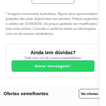
estacionamento traseiro
Desembaçador traseiro
Travas elétricas
* Imagens meramente ilustrativas. Alguns itens apresentados
Direção Elétrica
poderão não estar disponíveis nas versões. Preços sugeridos
Vidros elétricos
e válidos de 31/08/2026. Os preços poderão ser modificados
Direção hidráulica
sem aviso prévio. Consulte e confirme todas as informações
Volante com Regulagem
Entrada USB
com um de nossos vendedores.
de Altura
Farol de neblina
Volante Multifuncional
Freio ABS
Ainda tem dúvidas?
Fale com um de nossos especialistas.
Enviar mensagem
Ofertas semelhantes
Ver ofertas