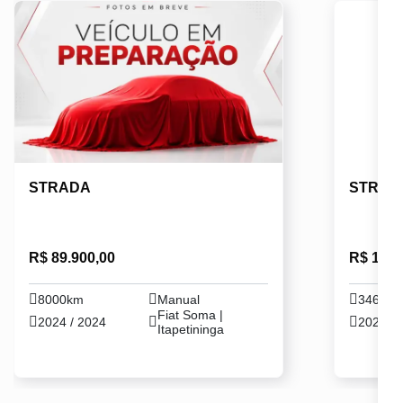
STRADA
STRAD
R$ 89.900,00
R$ 101.
8000km
Manual
34691
Fiat Soma |
2024 / 2024
2024 / 
Itapetininga